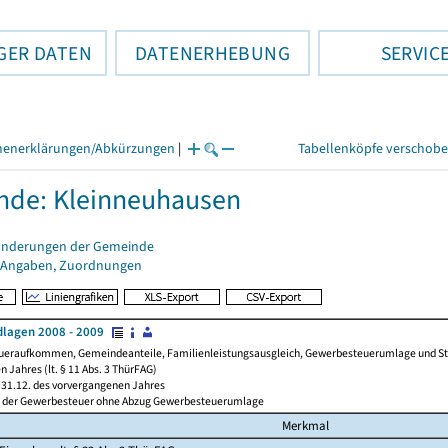
GER DATEN
DATENERHEBUNG
SERVIC
henerklärungen/Abkürzungen
|
Tabellenköpfe verschob
nde: Kleinneuhausen
änderungen der Gemeinde
 Angaben, Zuordnungen
lagen 2008 - 2009
ueraufkommen, Gemeindeanteile, Familienleistungsausgleich, Gewerbesteuerumlage und Steue
 Jahres (lt. § 11 Abs. 3 ThürFAG)
31.12. des vorvergangenen Jahres
l der Gewerbesteuer ohne Abzug Gewerbesteuerumlage
Merkmal