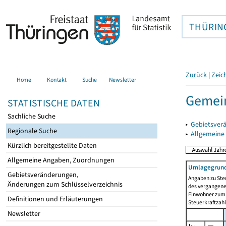
THÜRIN
Zurück
|
Zeic
Home
Kontakt
Suche
Newsletter
Gemei
STATISTISCHE DATEN
Sachliche Suche
▸
Gebietsver
Regionale Suche
▸
Allgemeine
Kürzlich bereitgestellte Daten
Allgemeine Angaben, Zuordnungen
Umlagegrund
Gebietsveränderungen,
Angaben zu Ste
Änderungen zum Schlüsselverzeichnis
des vergangenen
Einwohner zum 
Definitionen und Erläuterungen
Steuerkraftzah
Newsletter