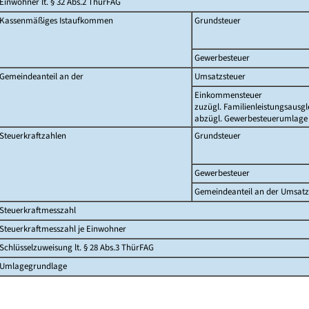
Einwohner lt. § 32 Abs.2 ThürFAG
Kassenmäßiges Istaufkommen
Grundsteuer
Gewerbesteuer
Gemeindeanteil an der
Umsatzsteuer
Einkommensteuer
zuzügl. Familienleistungsausgl
abzügl. Gewerbesteuerumlage
Steuerkraftzahlen
Grundsteuer
Gewerbesteuer
Gemeindeanteil an der Umsatz
Steuerkraftmesszahl
Steuerkraftmesszahl je Einwohner
Schlüsselzuweisung lt. § 28 Abs.3 ThürFAG
Umlagegrundlage