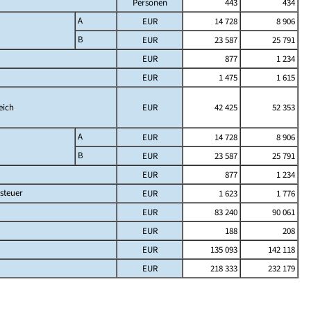
Personen
443
434
A
EUR
14 728
8 906
B
EUR
23 587
25 791
EUR
877
1 234
EUR
1 475
1 615
eich
EUR
42 425
52 353
A
EUR
14 728
8 906
B
EUR
23 587
25 791
EUR
877
1 234
steuer
EUR
1 623
1 776
EUR
83 240
90 061
EUR
188
208
EUR
135 093
142 118
EUR
218 333
232 179