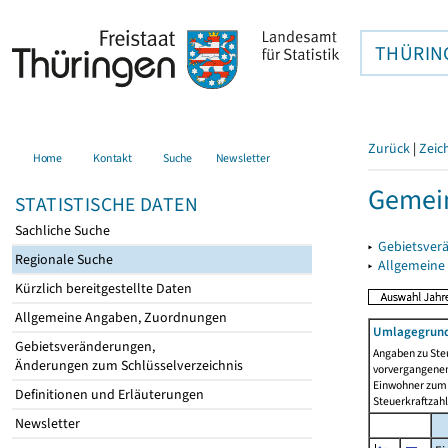
THÜRIN
Zurück
|
Zeic
Home
Kontakt
Suche
Newsletter
Gemein
STATISTISCHE DATEN
Sachliche Suche
▸
Gebietsver
Regionale Suche
▸
Allgemeine
Kürzlich bereitgestellte Daten
Allgemeine Angaben, Zuordnungen
Umlagegrund
Gebietsveränderungen,
Angaben zu Ste
Änderungen zum Schlüsselverzeichnis
vorvergangenen 
Einwohner zum 
Definitionen und Erläuterungen
Steuerkraftzah
Newsletter