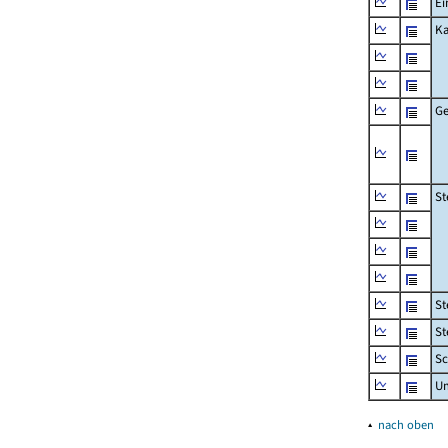
Ei
Ka
Ge
St
St
St
Sc
U
▴
nach oben