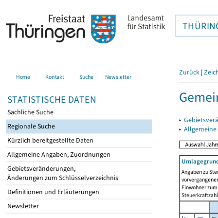
THÜRIN
Zurück
|
Zeic
Home
Kontakt
Suche
Newsletter
Gemei
STATISTISCHE DATEN
Sachliche Suche
▸
Gebietsver
Regionale Suche
▸
Allgemeine
Kürzlich bereitgestellte Daten
Allgemeine Angaben, Zuordnungen
Umlagegrund
Gebietsveränderungen,
Angaben zu Ste
Änderungen zum Schlüsselverzeichnis
vorvergangenen 
Einwohner zum 
Definitionen und Erläuterungen
Steuerkraftzah
Newsletter