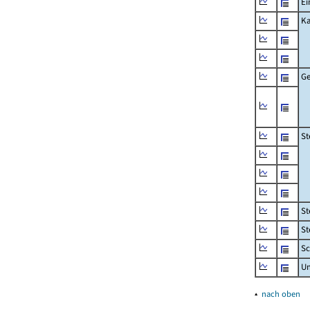
Ei
Ka
Ge
St
St
St
Sc
U
▴
nach oben