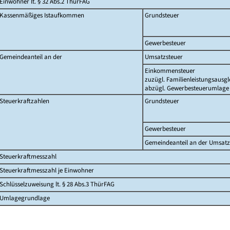
Einwohner lt. § 32 Abs.2 ThürFAG
Kassenmäßiges Istaufkommen
Grundsteuer
Gewerbesteuer
Gemeindeanteil an der
Umsatzsteuer
Einkommensteuer
zuzügl. Familienleistungsausgl
abzügl. Gewerbesteuerumlage
Steuerkraftzahlen
Grundsteuer
Gewerbesteuer
Gemeindeanteil an der Umsatz
Steuerkraftmesszahl
Steuerkraftmesszahl je Einwohner
Schlüsselzuweisung lt. § 28 Abs.3 ThürFAG
Umlagegrundlage