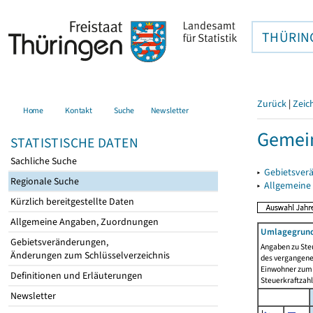
THÜRIN
Zurück
|
Zeic
Home
Kontakt
Suche
Newsletter
Gemein
STATISTISCHE DATEN
Sachliche Suche
▸
Gebietsver
Regionale Suche
▸
Allgemeine
Kürzlich bereitgestellte Daten
Allgemeine Angaben, Zuordnungen
Umlagegrund
Gebietsveränderungen,
Angaben zu Ste
Änderungen zum Schlüsselverzeichnis
des vergangenen
Einwohner zum 
Definitionen und Erläuterungen
Steuerkraftzah
Newsletter