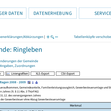
GER DATEN
DATENERHEBUNG
SERVIC
henerklärungen/Abkürzungen
|
Tabellenköpfe verschob
de: Ringleben
änderungen der Gemeinde
 Angaben, Zuordnungen
lagen 2008 - 2009
ueraufkommen, Gemeindeanteile, Familienleistungsausgleich, Gewerbesteuerumlage und Steue
 Jahres (lt. § 11 Abs. 3 ThürFAG)
31.12. des vorvergangenen Jahres
l der Gewerbesteuer ohne Abzug Gewerbesteuerumlage
Merkmal