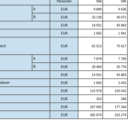
Personen
568
546
A
EUR
9 849
9 636
B
EUR
33 138
30 072
EUR
14 931
43 883
EUR
1 682
1 841
eich
EUR
62 513
75 617
A
EUR
7 879
7 709
B
EUR
28 404
25 776
EUR
14 931
43 883
steuer
EUR
1 850
2 025
EUR
115 578
155 010
EUR
203
284
EUR
167 093
177 264
EUR
282 670
332 274