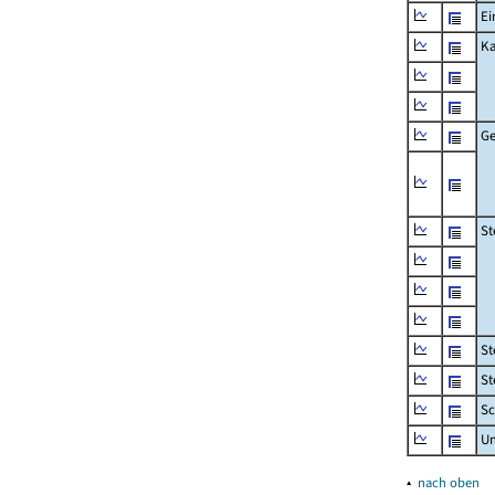
Ei
Ka
Ge
St
St
St
Sc
U
▴
nach oben