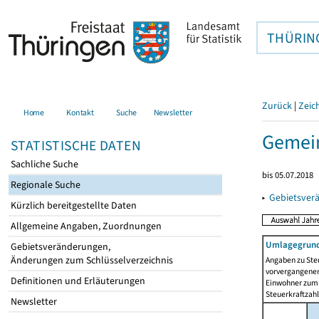
THÜRIN
Zurück
|
Zeic
Home
Kontakt
Suche
Newsletter
Gemein
STATISTISCHE DATEN
Sachliche Suche
bis 05.07.2018
Regionale Suche
▸
Gebietsver
Kürzlich bereitgestellte Daten
Allgemeine Angaben, Zuordnungen
Umlagegrund
Gebietsveränderungen,
Änderungen zum Schlüsselverzeichnis
Angaben zu Ste
vorvergangenen 
Definitionen und Erläuterungen
Einwohner zum 
Steuerkraftzah
Newsletter