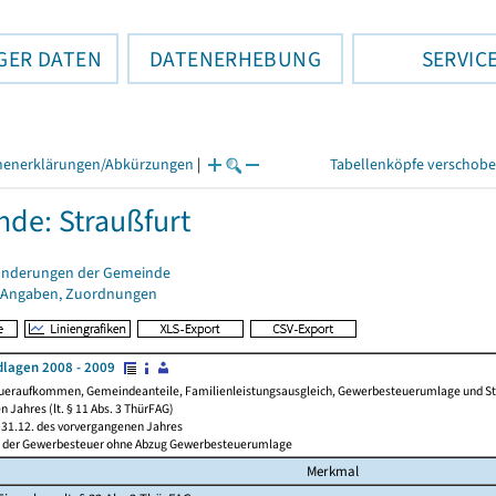
GER DATEN
DATENERHEBUNG
SERVIC
henerklärungen/Abkürzungen
|
Tabellenköpfe verschob
de: Straußfurt
änderungen der Gemeinde
 Angaben, Zuordnungen
lagen 2008 - 2009
ueraufkommen, Gemeindeanteile, Familienleistungsausgleich, Gewerbesteuerumlage und Steue
 Jahres (lt. § 11 Abs. 3 ThürFAG)
31.12. des vorvergangenen Jahres
l der Gewerbesteuer ohne Abzug Gewerbesteuerumlage
Merkmal