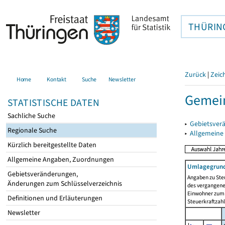
THÜRIN
Zurück
|
Zeic
Home
Kontakt
Suche
Newsletter
Gemein
STATISTISCHE DATEN
Sachliche Suche
▸
Gebietsver
Regionale Suche
▸
Allgemeine
Kürzlich bereitgestellte Daten
Allgemeine Angaben, Zuordnungen
Umlagegrund
Gebietsveränderungen,
Angaben zu Ste
Änderungen zum Schlüsselverzeichnis
des vergangenen
Einwohner zum 
Definitionen und Erläuterungen
Steuerkraftzah
Newsletter