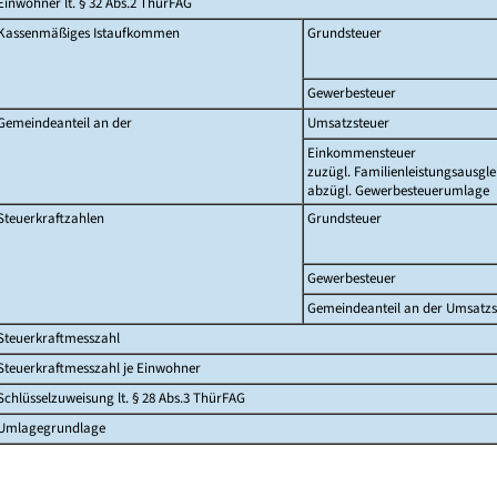
Einwohner lt. § 32 Abs.2 ThürFAG
Kassenmäßiges Istaufkommen
Grundsteuer
Gewerbesteuer
Gemeindeanteil an der
Umsatzsteuer
Einkommensteuer
zuzügl. Familienleistungsausgle
abzügl. Gewerbesteuerumlage
Steuerkraftzahlen
Grundsteuer
Gewerbesteuer
Gemeindeanteil an der Umsatzs
Steuerkraftmesszahl
Steuerkraftmesszahl je Einwohner
Schlüsselzuweisung lt. § 28 Abs.3 ThürFAG
Umlagegrundlage