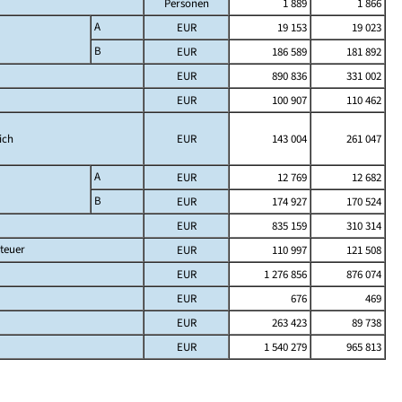
Personen
1 889
1 866
A
EUR
19 153
19 023
B
EUR
186 589
181 892
EUR
890 836
331 002
EUR
100 907
110 462
ich
EUR
143 004
261 047
A
EUR
12 769
12 682
B
EUR
174 927
170 524
EUR
835 159
310 314
teuer
EUR
110 997
121 508
EUR
1 276 856
876 074
EUR
676
469
EUR
263 423
89 738
EUR
1 540 279
965 813