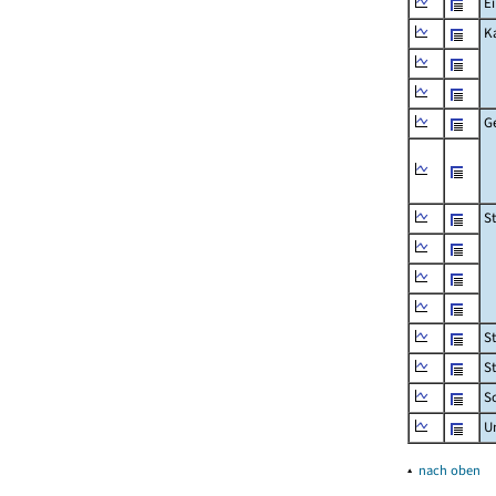
Ei
K
G
S
S
S
Sc
U
▴
nach oben