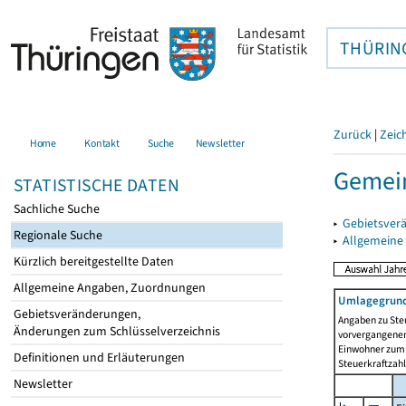
THÜRIN
Zurück
|
Zeic
Home
Kontakt
Suche
Newsletter
Gemein
STATISTISCHE DATEN
Sachliche Suche
▸
Gebietsver
Regionale Suche
▸
Allgemeine
Kürzlich bereitgestellte Daten
Allgemeine Angaben, Zuordnungen
Umlagegrund
Gebietsveränderungen,
Angaben zu Ste
Änderungen zum Schlüsselverzeichnis
vorvergangenen 
Einwohner zum 
Definitionen und Erläuterungen
Steuerkraftzah
Newsletter