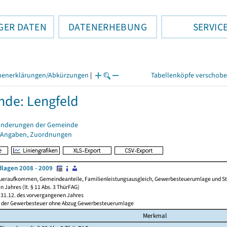
GER DATEN
DATENERHEBUNG
SERVIC
henerklärungen/Abkürzungen
|
Tabellenköpfe verschob
de: Lengfeld
änderungen der Gemeinde
 Angaben, Zuordnungen
lagen 2008 - 2009
ueraufkommen, Gemeindeanteile, Familienleistungsausgleich, Gewerbesteuerumlage und Steue
 Jahres (lt. § 11 Abs. 3 ThürFAG)
31.12. des vorvergangenen Jahres
l der Gewerbesteuer ohne Abzug Gewerbesteuerumlage
Merkmal