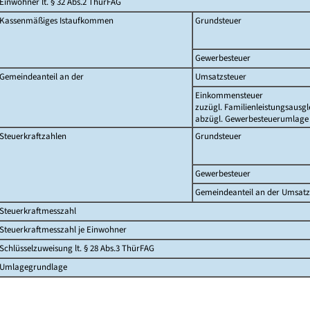
Einwohner lt. § 32 Abs.2 ThürFAG
Kassenmäßiges Istaufkommen
Grundsteuer
Gewerbesteuer
Gemeindeanteil an der
Umsatzsteuer
Einkommensteuer
zuzügl. Familienleistungsausgl
abzügl. Gewerbesteuerumlage
Steuerkraftzahlen
Grundsteuer
Gewerbesteuer
Gemeindeanteil an der Umsatz
Steuerkraftmesszahl
Steuerkraftmesszahl je Einwohner
Schlüsselzuweisung lt. § 28 Abs.3 ThürFAG
Umlagegrundlage