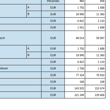
Personen
460
458
A
EUR
1 792
1 688
B
EUR
18 990
11 360
EUR
6 822
2 110
EUR
1 551
1 698
eich
EUR
48 014
59 907
A
EUR
1 792
1 688
B
EUR
18 990
11 360
EUR
6 822
2 110
steuer
EUR
1 706
1 868
EUR
77 324
76 932
EUR
168
168
EUR
143 925
152 674
EUR
221 249
229 606