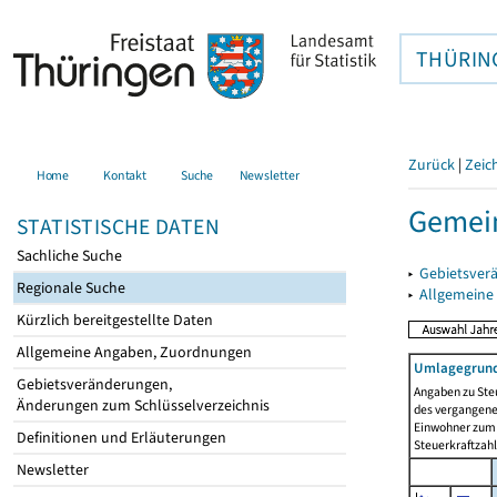
THÜRIN
Zurück
|
Zeic
Home
Kontakt
Suche
Newsletter
Gemein
STATISTISCHE DATEN
Sachliche Suche
▸
Gebietsver
Regionale Suche
▸
Allgemeine
Kürzlich bereitgestellte Daten
Allgemeine Angaben, Zuordnungen
Umlagegrund
Gebietsveränderungen,
Angaben zu Ste
Änderungen zum Schlüsselverzeichnis
des vergangenen
Einwohner zum 
Definitionen und Erläuterungen
Steuerkraftzah
Newsletter