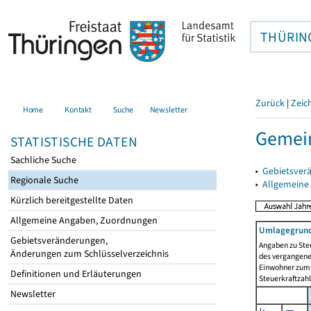
THÜRIN
Zurück
|
Zeic
Home
Kontakt
Suche
Newsletter
Gemein
STATISTISCHE DATEN
Sachliche Suche
▸
Gebietsver
Regionale Suche
▸
Allgemeine
Kürzlich bereitgestellte Daten
Allgemeine Angaben, Zuordnungen
Umlagegrund
Gebietsveränderungen,
Angaben zu Ste
Änderungen zum Schlüsselverzeichnis
des vergangenen
Einwohner zum 
Definitionen und Erläuterungen
Steuerkraftzah
Newsletter