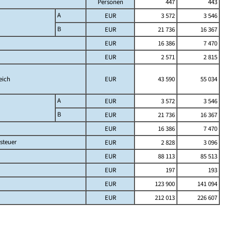
Personen
447
443
A
EUR
3 572
3 546
B
EUR
21 736
16 367
EUR
16 386
7 470
EUR
2 571
2 815
eich
EUR
43 590
55 034
A
EUR
3 572
3 546
B
EUR
21 736
16 367
EUR
16 386
7 470
steuer
EUR
2 828
3 096
EUR
88 113
85 513
EUR
197
193
EUR
123 900
141 094
EUR
212 013
226 607