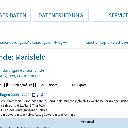
GER DATEN
DATENERHEBUNG
SERVIC
henerklärungen/Abkürzungen
|
Tabellenköpfe verschob
de: Marisfeld
änderungen der Gemeinde
 Angaben, Zuordnungen
lagen 2008 - 2009
ueraufkommen, Gemeindeanteile, Familienleistungsausgleich, Gewerbesteuerumlage und Steue
 Jahres (lt. § 11 Abs. 3 ThürFAG)
31.12. des vorvergangenen Jahres
l der Gewerbesteuer ohne Abzug Gewerbesteuerumlage
Merkmal