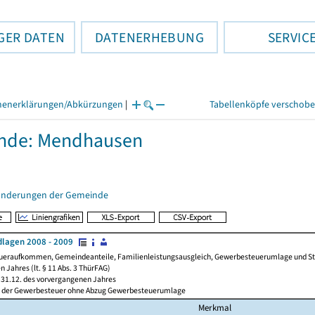
GER DATEN
DATENERHEBUNG
SERVIC
henerklärungen/Abkürzungen
|
Tabellenköpfe verschob
nde: Mendhausen
änderungen der Gemeinde
lagen 2008 - 2009
ueraufkommen, Gemeindeanteile, Familienleistungsausgleich, Gewerbesteuerumlage und Steue
 Jahres (lt. § 11 Abs. 3 ThürFAG)
31.12. des vorvergangenen Jahres
l der Gewerbesteuer ohne Abzug Gewerbesteuerumlage
Merkmal