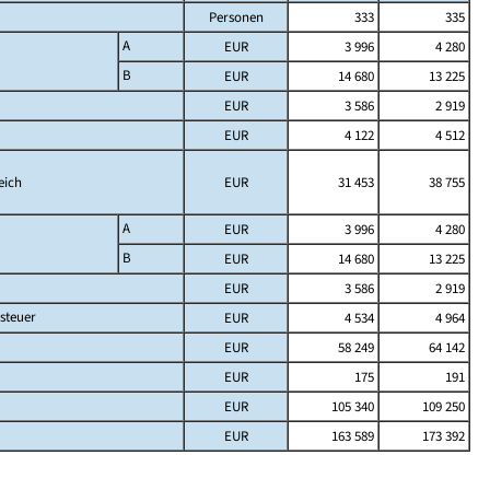
Personen
333
335
A
EUR
3 996
4 280
B
EUR
14 680
13 225
EUR
3 586
2 919
EUR
4 122
4 512
eich
EUR
31 453
38 755
A
EUR
3 996
4 280
B
EUR
14 680
13 225
EUR
3 586
2 919
steuer
EUR
4 534
4 964
EUR
58 249
64 142
EUR
175
191
EUR
105 340
109 250
EUR
163 589
173 392