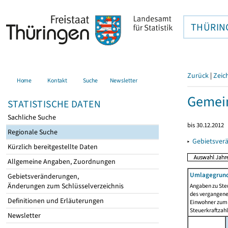
THÜRIN
Zurück
|
Zeic
Home
Kontakt
Suche
Newsletter
Gemei
STATISTISCHE DATEN
Sachliche Suche
bis 30.12.2012
Regionale Suche
▸
Gebietsver
Kürzlich bereitgestellte Daten
Allgemeine Angaben, Zuordnungen
Umlagegrund
Gebietsveränderungen,
Änderungen zum Schlüsselverzeichnis
Angaben zu Ste
des vergangenen
Definitionen und Erläuterungen
Einwohner zum 
Steuerkraftzah
Newsletter