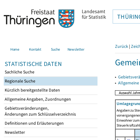
THÜRIN
Zurück
|
Zeic
Home
Kontakt
Suche
Newsletter
Gemein
STATISTISCHE DATEN
Sachliche Suche
▸
Gebietsver
Regionale Suche
▸
Allgemeine
Kürzlich bereitgestellte Daten
Allgemeine Angaben, Zuordnungen
Umlagegrund
Gebietsveränderungen,
Angaben zu Ste
Änderungen zum Schlüsselverzeichnis
vorvergangenen 
Einwohner zum 
Definitionen und Erläuterungen
Steuerkraftzah
Newsletter