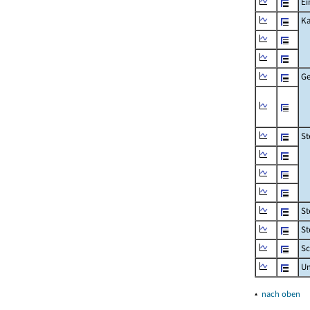
Ei
Ka
Ge
St
St
St
Sc
U
▴
nach oben