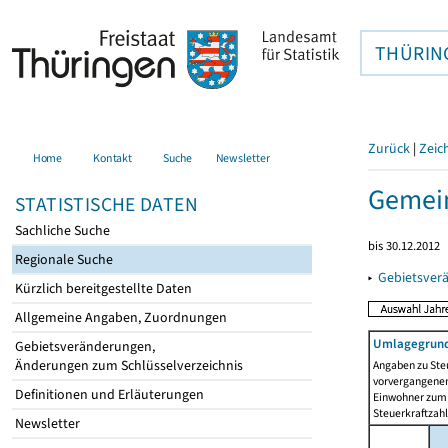
THÜRIN
Zurück
|
Zeic
Home
Kontakt
Suche
Newsletter
Gemein
STATISTISCHE DATEN
Sachliche Suche
bis 30.12.2012
Regionale Suche
▸
Gebietsver
Kürzlich bereitgestellte Daten
Allgemeine Angaben, Zuordnungen
Umlagegrund
Gebietsveränderungen,
Änderungen zum Schlüsselverzeichnis
Angaben zu Ste
vorvergangenen 
Definitionen und Erläuterungen
Einwohner zum 
Steuerkraftzah
Newsletter