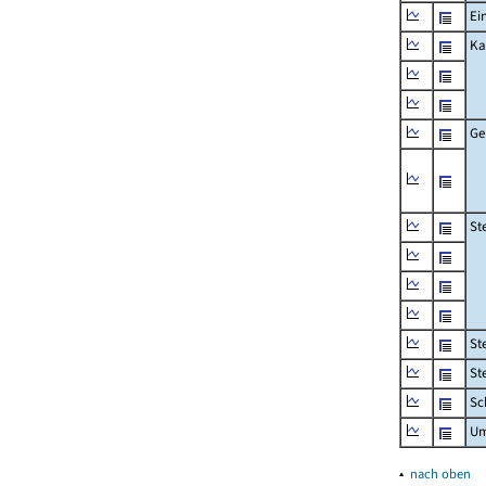
Ei
Ka
Ge
St
St
St
Sc
Um
▴
nach oben