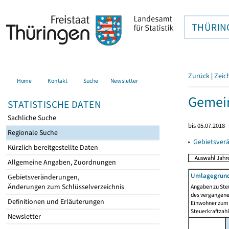
THÜRIN
Zurück
|
Zeic
Home
Kontakt
Suche
Newsletter
Gemein
STATISTISCHE DATEN
Sachliche Suche
bis 05.07.2018
Regionale Suche
▸
Gebietsver
Kürzlich bereitgestellte Daten
Allgemeine Angaben, Zuordnungen
Umlagegrund
Gebietsveränderungen,
Änderungen zum Schlüsselverzeichnis
Angaben zu Ste
des vergangenen
Definitionen und Erläuterungen
Einwohner zum 
Steuerkraftzah
Newsletter