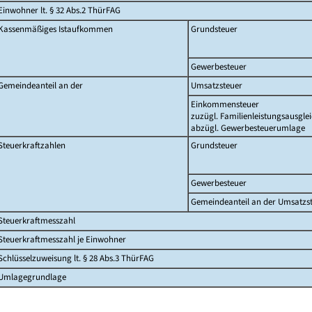
Einwohner lt. § 32 Abs.2 ThürFAG
Kassenmäßiges Istaufkommen
Grundsteuer
Gewerbesteuer
Gemeindeanteil an der
Umsatzsteuer
Einkommensteuer
zuzügl. Familienleistungsausgle
abzügl. Gewerbesteuerumlage
Steuerkraftzahlen
Grundsteuer
Gewerbesteuer
Gemeindeanteil an der Umsatzs
Steuerkraftmesszahl
Steuerkraftmesszahl je Einwohner
Schlüsselzuweisung lt. § 28 Abs.3 ThürFAG
Umlagegrundlage