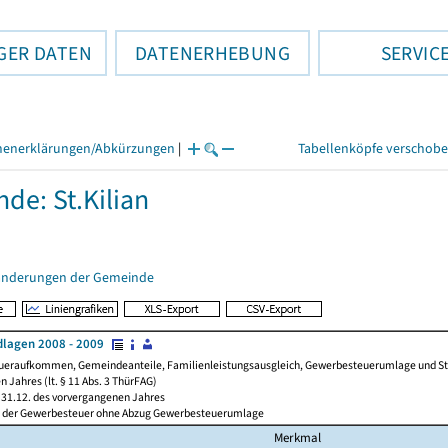
GER DATEN
DATENERHEBUNG
SERVIC
henerklärungen/Abkürzungen
|
Tabellenköpfe verschob
de: St.Kilian
änderungen der Gemeinde
lagen 2008 - 2009
ueraufkommen, Gemeindeanteile, Familienleistungsausgleich, Gewerbesteuerumlage und Steue
 Jahres (lt. § 11 Abs. 3 ThürFAG)
31.12. des vorvergangenen Jahres
l der Gewerbesteuer ohne Abzug Gewerbesteuerumlage
Merkmal