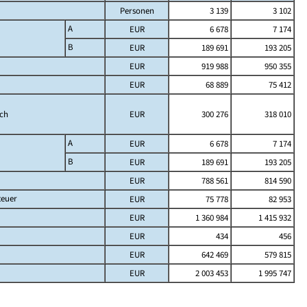
Personen
3 139
3 102
A
EUR
6 678
7 174
B
EUR
189 691
193 205
EUR
919 988
950 355
EUR
68 889
75 412
ich
EUR
300 276
318 010
A
EUR
6 678
7 174
B
EUR
189 691
193 205
EUR
788 561
814 590
teuer
EUR
75 778
82 953
EUR
1 360 984
1 415 932
EUR
434
456
EUR
642 469
579 815
EUR
2 003 453
1 995 747