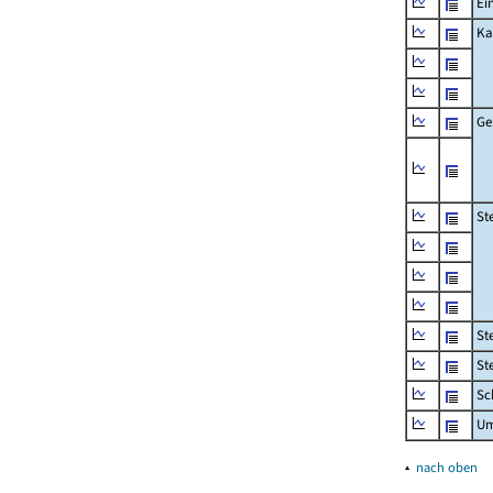
Ei
Ka
Ge
St
St
St
Sc
Um
▴
nach oben