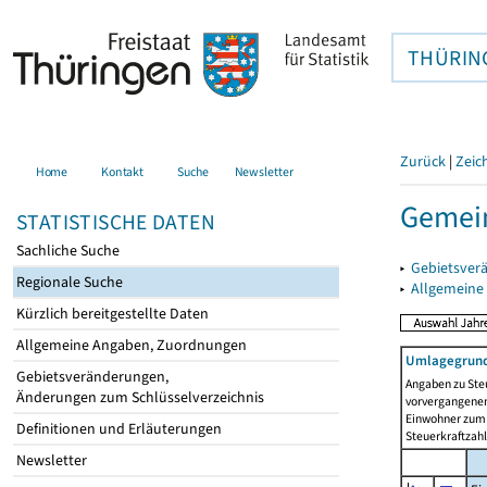
THÜRIN
Zurück
|
Zeic
Home
Kontakt
Suche
Newsletter
Gemein
STATISTISCHE DATEN
Sachliche Suche
▸
Gebietsver
Regionale Suche
▸
Allgemeine
Kürzlich bereitgestellte Daten
Allgemeine Angaben, Zuordnungen
Umlagegrund
Gebietsveränderungen,
Angaben zu Ste
Änderungen zum Schlüsselverzeichnis
vorvergangenen 
Einwohner zum 
Definitionen und Erläuterungen
Steuerkraftzah
Newsletter