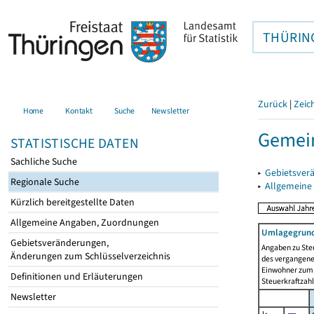
THÜRIN
Zurück
|
Zeic
Home
Kontakt
Suche
Newsletter
Gemein
STATISTISCHE DATEN
Sachliche Suche
▸
Gebietsver
Regionale Suche
▸
Allgemeine
Kürzlich bereitgestellte Daten
Allgemeine Angaben, Zuordnungen
Umlagegrund
Gebietsveränderungen,
Angaben zu Ste
Änderungen zum Schlüsselverzeichnis
des vergangenen
Einwohner zum 
Definitionen und Erläuterungen
Steuerkraftzah
Newsletter