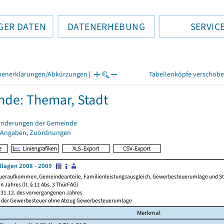
GER DATEN
DATENERHEBUNG
SERVIC
henerklärungen/Abkürzungen
|
Tabellenköpfe verschob
de: Themar, Stadt
änderungen der Gemeinde
 Angaben, Zuordnungen
lagen 2008 - 2009
ueraufkommen, Gemeindeanteile, Familienleistungsausgleich, Gewerbesteuerumlage und Steue
 Jahres (lt. § 11 Abs. 3 ThürFAG)
31.12. des vorvergangenen Jahres
l der Gewerbesteuer ohne Abzug Gewerbesteuerumlage
Merkmal