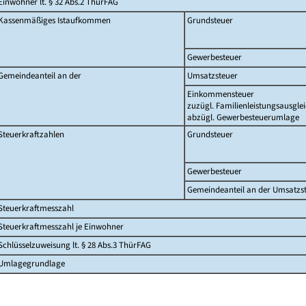
Einwohner lt. § 32 Abs.2 ThürFAG
Kassenmäßiges Istaufkommen
Grundsteuer
Gewerbesteuer
Gemeindeanteil an der
Umsatzsteuer
Einkommensteuer
zuzügl. Familienleistungsausgle
abzügl. Gewerbesteuerumlage
Steuerkraftzahlen
Grundsteuer
Gewerbesteuer
Gemeindeanteil an der Umsatzs
Steuerkraftmesszahl
Steuerkraftmesszahl je Einwohner
Schlüsselzuweisung lt. § 28 Abs.3 ThürFAG
Umlagegrundlage