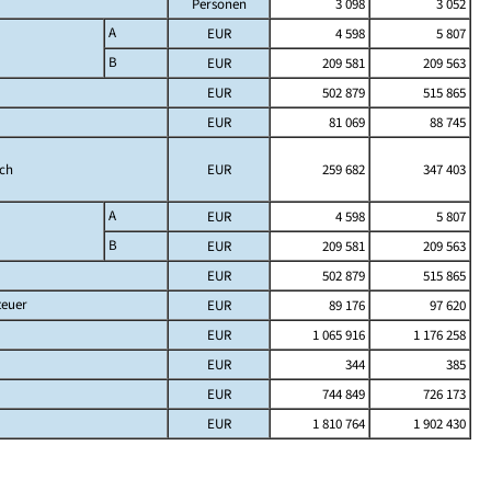
Personen
3 098
3 052
A
EUR
4 598
5 807
B
EUR
209 581
209 563
EUR
502 879
515 865
EUR
81 069
88 745
ich
EUR
259 682
347 403
A
EUR
4 598
5 807
B
EUR
209 581
209 563
EUR
502 879
515 865
teuer
EUR
89 176
97 620
EUR
1 065 916
1 176 258
EUR
344
385
EUR
744 849
726 173
EUR
1 810 764
1 902 430