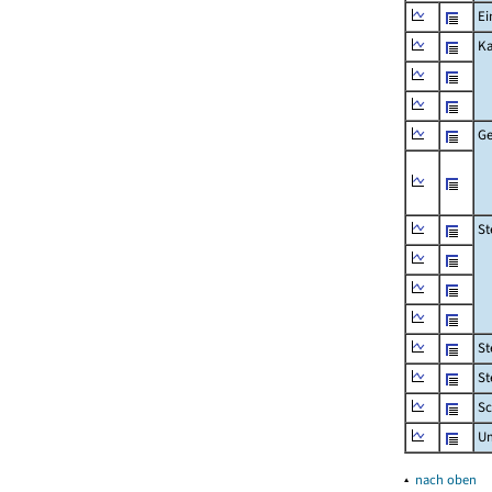
Ei
Ka
Ge
St
St
St
Sc
U
▴
nach oben