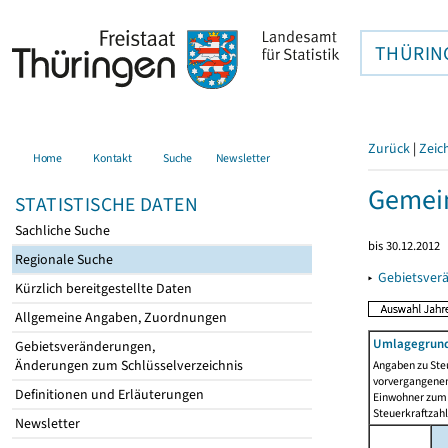
THÜRIN
Zurück
|
Zeic
Home
Kontakt
Suche
Newsletter
Gemein
STATISTISCHE DATEN
Sachliche Suche
bis 30.12.2012
Regionale Suche
▸
Gebietsver
Kürzlich bereitgestellte Daten
Allgemeine Angaben, Zuordnungen
Umlagegrund
Gebietsveränderungen,
Änderungen zum Schlüsselverzeichnis
Angaben zu Ste
vorvergangenen 
Definitionen und Erläuterungen
Einwohner zum 
Steuerkraftzah
Newsletter