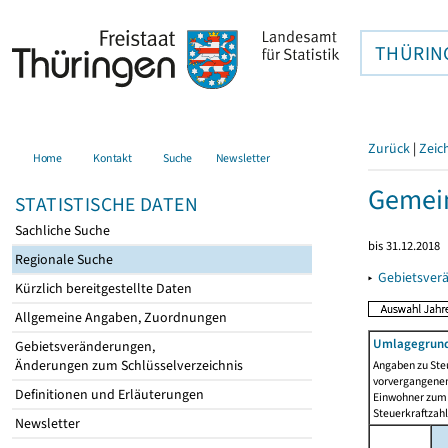
THÜRIN
Zurück
|
Zeic
Home
Kontakt
Suche
Newsletter
Gemein
STATISTISCHE DATEN
Sachliche Suche
bis 31.12.2018
Regionale Suche
▸
Gebietsver
Kürzlich bereitgestellte Daten
Allgemeine Angaben, Zuordnungen
Umlagegrund
Gebietsveränderungen,
Änderungen zum Schlüsselverzeichnis
Angaben zu Ste
vorvergangenen 
Definitionen und Erläuterungen
Einwohner zum 
Steuerkraftzah
Newsletter