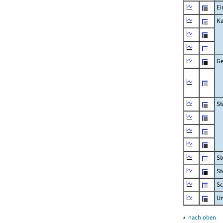
Ei
Ka
Ge
St
St
St
Sc
U
▴
nach oben