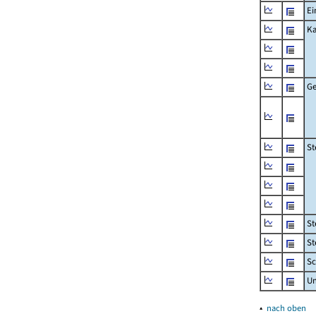
Ei
Ka
Ge
St
St
St
Sc
U
▴
nach oben