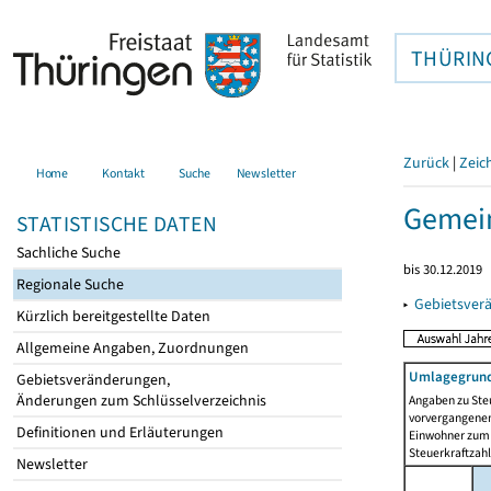
THÜRIN
Zurück
|
Zeic
Home
Kontakt
Suche
Newsletter
Gemein
STATISTISCHE DATEN
Sachliche Suche
bis 30.12.2019
Regionale Suche
▸
Gebietsver
Kürzlich bereitgestellte Daten
Allgemeine Angaben, Zuordnungen
Umlagegrund
Gebietsveränderungen,
Änderungen zum Schlüsselverzeichnis
Angaben zu Ste
vorvergangenen 
Definitionen und Erläuterungen
Einwohner zum 
Steuerkraftzah
Newsletter