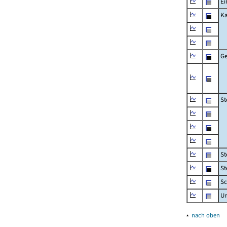
Ei
Ka
Ge
St
St
St
Sc
U
▴
nach oben