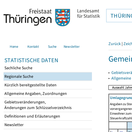
THÜRIN
Zurück
|
Zeic
Home
Kontakt
Suche
Newsletter
Gemei
STATISTISCHE DATEN
Sachliche Suche
▸
Gebietsver
Regionale Suche
▸
Allgemeine
Kürzlich bereitgestellte Daten
Allgemeine Angaben, Zuordnungen
Umlagegrund
Gebietsveränderungen,
Angaben zu Ste
Änderungen zum Schlüsselverzeichnis
vorvergangenen 
Einwohner zum 
Definitionen und Erläuterungen
Steuerkraftzah
Newsletter