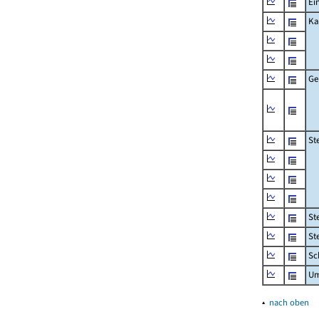
Ei
Ka
Ge
St
St
St
Sc
Um
▴
nach oben