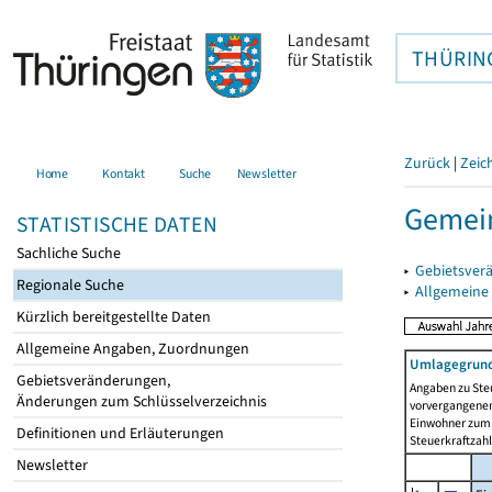
THÜRIN
Zurück
|
Zeic
Home
Kontakt
Suche
Newsletter
Gemein
STATISTISCHE DATEN
Sachliche Suche
▸
Gebietsver
Regionale Suche
▸
Allgemeine
Kürzlich bereitgestellte Daten
Allgemeine Angaben, Zuordnungen
Umlagegrund
Gebietsveränderungen,
Angaben zu Ste
Änderungen zum Schlüsselverzeichnis
vorvergangenen 
Einwohner zum 
Definitionen und Erläuterungen
Steuerkraftzah
Newsletter