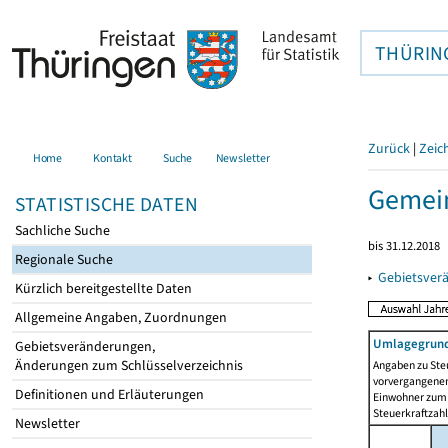
THÜRIN
Zurück
|
Zeic
Home
Kontakt
Suche
Newsletter
Gemein
STATISTISCHE DATEN
Sachliche Suche
bis 31.12.2018
Regionale Suche
▸
Gebietsver
Kürzlich bereitgestellte Daten
Allgemeine Angaben, Zuordnungen
Umlagegrund
Gebietsveränderungen,
Änderungen zum Schlüsselverzeichnis
Angaben zu Ste
vorvergangenen 
Definitionen und Erläuterungen
Einwohner zum 
Steuerkraftzah
Newsletter