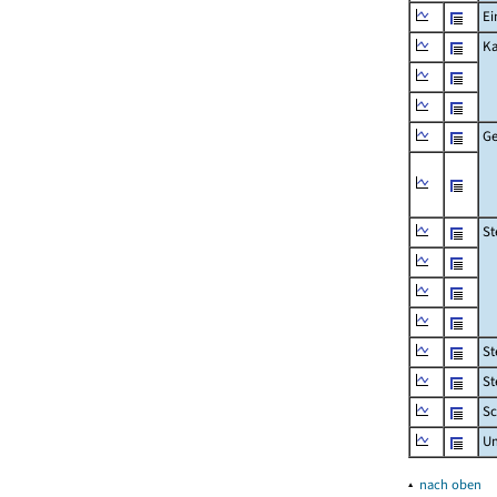
Ei
Ka
Ge
St
St
St
Sc
U
▴
nach oben