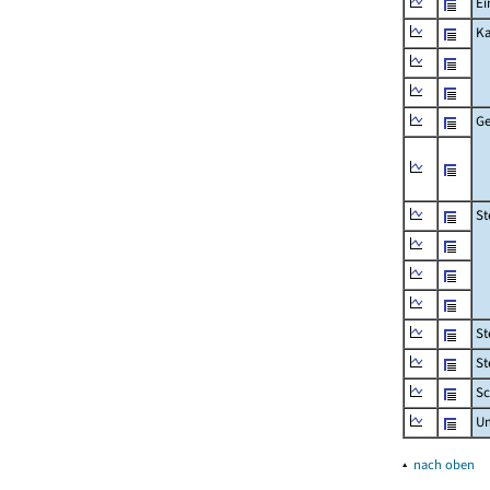
Ei
Ka
Ge
St
St
St
Sc
U
▴
nach oben