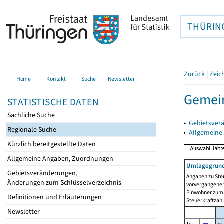
THÜRIN
Zurück
|
Zeic
Home
Kontakt
Suche
Newsletter
Gemein
STATISTISCHE DATEN
Sachliche Suche
▸
Gebietsver
Regionale Suche
▸
Allgemeine
Kürzlich bereitgestellte Daten
Allgemeine Angaben, Zuordnungen
Umlagegrund
Gebietsveränderungen,
Angaben zu Ste
Änderungen zum Schlüsselverzeichnis
vorvergangenen 
Einwohner zum 
Definitionen und Erläuterungen
Steuerkraftzah
Newsletter