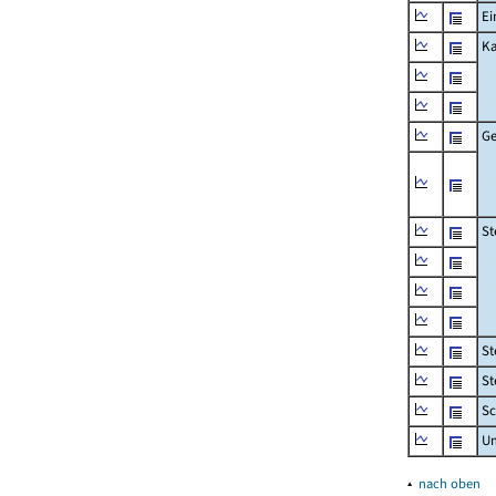
Ei
Ka
Ge
St
St
St
Sc
U
▴
nach oben