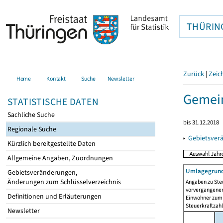
THÜRIN
Zurück
|
Zeic
Home
Kontakt
Suche
Newsletter
Gemei
STATISTISCHE DATEN
Sachliche Suche
bis 31.12.2018
Regionale Suche
▸
Gebietsver
Kürzlich bereitgestellte Daten
Allgemeine Angaben, Zuordnungen
Umlagegrund
Gebietsveränderungen,
Änderungen zum Schlüsselverzeichnis
Angaben zu Ste
vorvergangenen 
Definitionen und Erläuterungen
Einwohner zum 
Steuerkraftzah
Newsletter