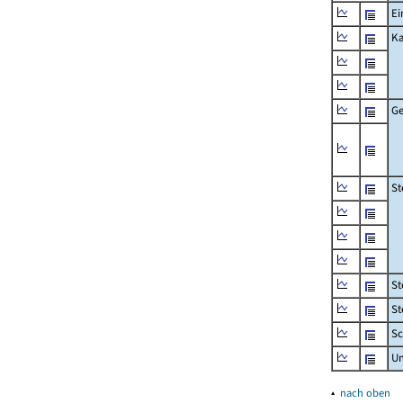
Ei
Ka
Ge
St
St
St
Sc
U
▴
nach oben