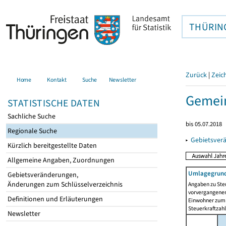
THÜRIN
Zurück
|
Zeic
Home
Kontakt
Suche
Newsletter
Gemei
STATISTISCHE DATEN
Sachliche Suche
bis 05.07.2018
Regionale Suche
▸
Gebietsver
Kürzlich bereitgestellte Daten
Allgemeine Angaben, Zuordnungen
Umlagegrund
Gebietsveränderungen,
Änderungen zum Schlüsselverzeichnis
Angaben zu Ste
vorvergangenen 
Definitionen und Erläuterungen
Einwohner zum 
Steuerkraftzah
Newsletter