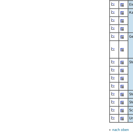
Ei
Ka
Ge
St
St
St
Sc
U
▴
nach oben