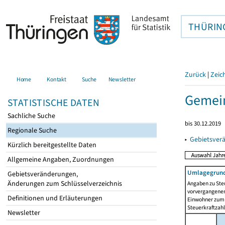
THÜRIN
Zurück
|
Zeic
Home
Kontakt
Suche
Newsletter
Gemei
STATISTISCHE DATEN
Sachliche Suche
bis 30.12.2019
Regionale Suche
▸
Gebietsver
Kürzlich bereitgestellte Daten
Allgemeine Angaben, Zuordnungen
Umlagegrund
Gebietsveränderungen,
Änderungen zum Schlüsselverzeichnis
Angaben zu Ste
vorvergangenen 
Definitionen und Erläuterungen
Einwohner zum 
Steuerkraftzah
Newsletter