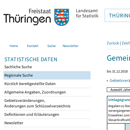
THÜRIN
Zurück
|
Zeic
Home
Kontakt
Suche
Newsletter
Gemein
STATISTISCHE DATEN
Sachliche Suche
bis 31.12.2018
Regionale Suche
▸
Gebietsver
Kürzlich bereitgestellte Daten
Allgemeine Angaben, Zuordnungen
Umlagegrund
Gebietsveränderungen,
Änderungen zum Schlüsselverzeichnis
Angaben zu Ste
vorvergangenen 
Definitionen und Erläuterungen
Einwohner zum 
Steuerkraftzah
Newsletter