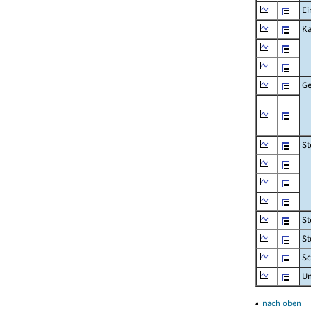
Ei
Ka
Ge
St
St
St
Sc
U
▴
nach oben