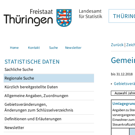
THÜRIN
Zurück
|
Zeic
Home
Kontakt
Suche
Newsletter
Gemein
STATISTISCHE DATEN
Sachliche Suche
bis 31.12.2018
Regionale Suche
▸
Gebietsver
Kürzlich bereitgestellte Daten
Allgemeine Angaben, Zuordnungen
Umlagegrund
Gebietsveränderungen,
Änderungen zum Schlüsselverzeichnis
Angaben zu Ste
vorvergangenen 
Definitionen und Erläuterungen
Einwohner zum 
Steuerkraftzah
Newsletter