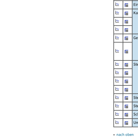
Ei
Ka
Ge
St
St
St
Sc
Um
▴
nach oben