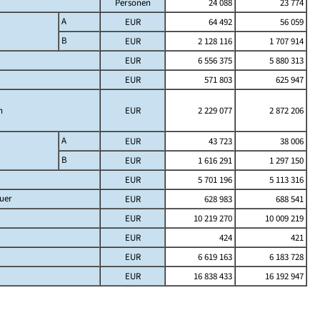
Personen
24 088
23 774
A
EUR
64 492
56 059
B
EUR
2 128 116
1 707 914
EUR
6 556 375
5 880 313
EUR
571 803
625 947
h
EUR
2 229 077
2 872 206
A
EUR
43 723
38 006
B
EUR
1 616 291
1 297 150
EUR
5 701 196
5 113 316
uer
EUR
628 983
688 541
EUR
10 219 270
10 009 219
EUR
424
421
EUR
6 619 163
6 183 728
EUR
16 838 433
16 192 947