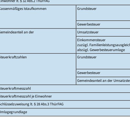
Einwohner lt. § 32 Abs.2 ThürFAG
Kassenmäßiges Istaufkommen
Grundsteuer
Gewerbesteuer
Gemeindeanteil an der
Umsatzsteuer
Einkommensteuer
zuzügl. Familienleistungsausgleic
abzügl. Gewerbesteuerumlage
Steuerkraftzahlen
Grundsteuer
Gewerbesteuer
Gemeindeanteil an der Umsatzste
Steuerkraftmesszahl
Steuerkraftmesszahl je Einwohner
Schlüsselzuweisung lt. § 28 Abs.3 ThürFAG
Umlagegrundlage