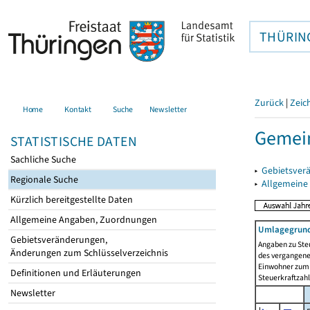
THÜRIN
Zurück
|
Zeic
Home
Kontakt
Suche
Newsletter
Gemein
STATISTISCHE DATEN
Sachliche Suche
▸
Gebietsver
Regionale Suche
▸
Allgemeine
Kürzlich bereitgestellte Daten
Allgemeine Angaben, Zuordnungen
Umlagegrund
Gebietsveränderungen,
Angaben zu Ste
Änderungen zum Schlüsselverzeichnis
des vergangenen
Einwohner zum 
Definitionen und Erläuterungen
Steuerkraftzah
Newsletter