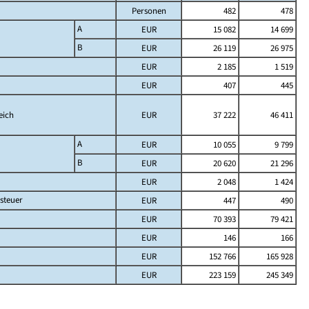
Personen
482
478
A
EUR
15 082
14 699
B
EUR
26 119
26 975
EUR
2 185
1 519
EUR
407
445
eich
EUR
37 222
46 411
A
EUR
10 055
9 799
B
EUR
20 620
21 296
EUR
2 048
1 424
steuer
EUR
447
490
EUR
70 393
79 421
EUR
146
166
EUR
152 766
165 928
EUR
223 159
245 349