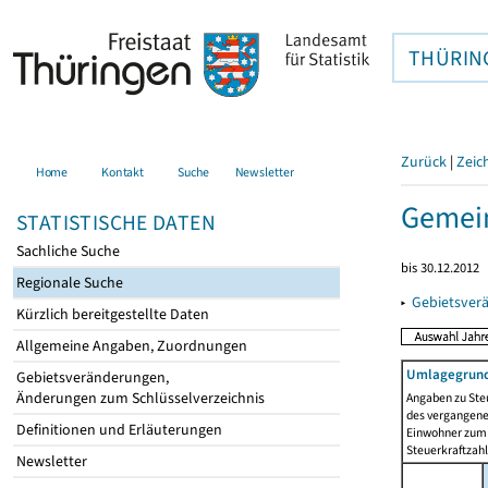
THÜRIN
Zurück
|
Zeic
Home
Kontakt
Suche
Newsletter
Gemein
STATISTISCHE DATEN
Sachliche Suche
bis 30.12.2012
Regionale Suche
▸
Gebietsver
Kürzlich bereitgestellte Daten
Allgemeine Angaben, Zuordnungen
Umlagegrund
Gebietsveränderungen,
Änderungen zum Schlüsselverzeichnis
Angaben zu Ste
des vergangenen
Definitionen und Erläuterungen
Einwohner zum 
Steuerkraftzah
Newsletter