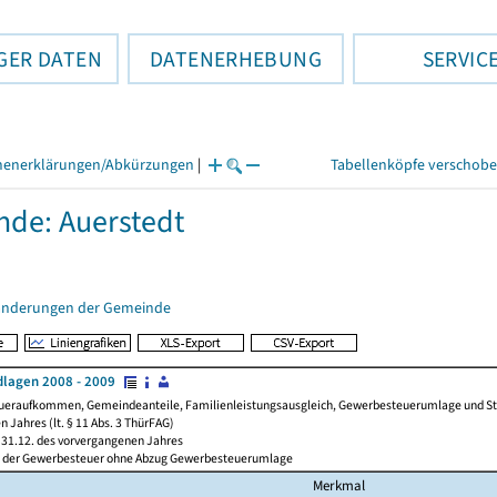
GER DATEN
DATENERHEBUNG
SERVIC
henerklärungen/Abkürzungen
|
Tabellenköpfe verschob
de: Auerstedt
änderungen der Gemeinde
lagen 2008 - 2009
ueraufkommen, Gemeindeanteile, Familienleistungsausgleich, Gewerbesteuerumlage und Steue
 Jahres (lt. § 11 Abs. 3 ThürFAG)
31.12. des vorvergangenen Jahres
l der Gewerbesteuer ohne Abzug Gewerbesteuerumlage
Merkmal