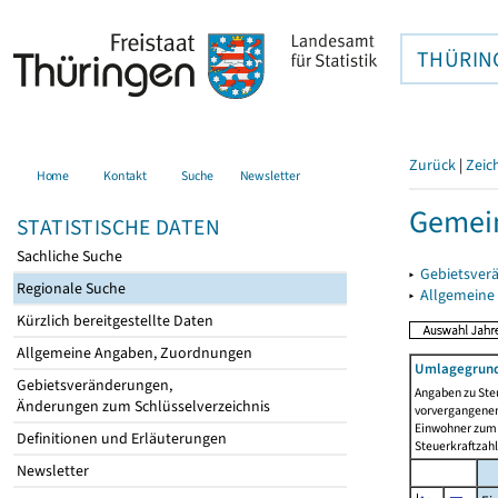
THÜRIN
Zurück
|
Zeic
Home
Kontakt
Suche
Newsletter
Gemein
STATISTISCHE DATEN
Sachliche Suche
▸
Gebietsver
Regionale Suche
▸
Allgemeine
Kürzlich bereitgestellte Daten
Allgemeine Angaben, Zuordnungen
Umlagegrund
Gebietsveränderungen,
Angaben zu Ste
Änderungen zum Schlüsselverzeichnis
vorvergangenen 
Einwohner zum 
Definitionen und Erläuterungen
Steuerkraftzah
Newsletter