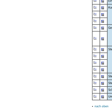
Ei
Ka
Ge
St
St
St
Sc
Um
▴
nach oben