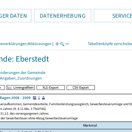
GER DATEN
DATENERHEBUNG
SERVIC
henerklärungen/Abkürzungen
|
Tabellenköpfe verschob
de: Eberstedt
änderungen der Gemeinde
 Angaben, Zuordnungen
lagen 2008 - 2009
ueraufkommen, Gemeindeanteile, Familienleistungsausgleich, Gewerbesteuerumlage und Steue
 Jahres (lt. § 11 Abs. 3 ThürFAG)
31.12. des vorvergangenen Jahres
l der Gewerbesteuer ohne Abzug Gewerbesteuerumlage
Merkmal