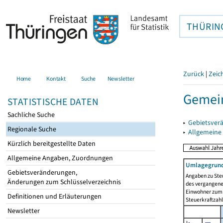
THÜRIN
Zurück
|
Zeic
Home
Kontakt
Suche
Newsletter
Gemein
STATISTISCHE DATEN
Sachliche Suche
▸
Gebietsver
Regionale Suche
▸
Allgemeine
Kürzlich bereitgestellte Daten
Allgemeine Angaben, Zuordnungen
Umlagegrund
Gebietsveränderungen,
Angaben zu Ste
Änderungen zum Schlüsselverzeichnis
des vergangenen
Einwohner zum 
Definitionen und Erläuterungen
Steuerkraftzah
Newsletter