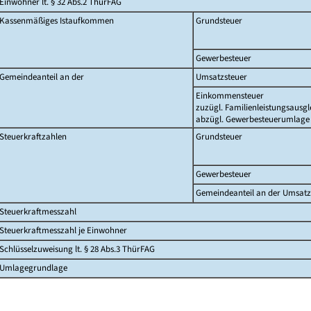
Einwohner lt. § 32 Abs.2 ThürFAG
Kassenmäßiges Istaufkommen
Grundsteuer
Gewerbesteuer
Gemeindeanteil an der
Umsatzsteuer
Einkommensteuer
zuzügl. Familienleistungsausgl
abzügl. Gewerbesteuerumlage
Steuerkraftzahlen
Grundsteuer
Gewerbesteuer
Gemeindeanteil an der Umsatz
Steuerkraftmesszahl
Steuerkraftmesszahl je Einwohner
Schlüsselzuweisung lt. § 28 Abs.3 ThürFAG
Umlagegrundlage