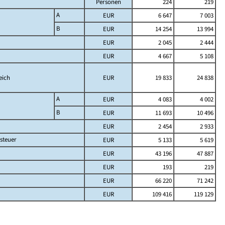
Personen
224
219
A
EUR
6 647
7 003
B
EUR
14 254
13 994
EUR
2 045
2 444
EUR
4 667
5 108
eich
EUR
19 833
24 838
A
EUR
4 083
4 002
B
EUR
11 693
10 496
EUR
2 454
2 933
steuer
EUR
5 133
5 619
EUR
43 196
47 887
EUR
193
219
EUR
66 220
71 242
EUR
109 416
119 129