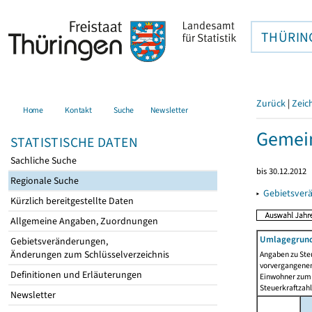
THÜRIN
Zurück
|
Zeic
Home
Kontakt
Suche
Newsletter
Gemein
STATISTISCHE DATEN
Sachliche Suche
bis 30.12.2012
Regionale Suche
▸
Gebietsver
Kürzlich bereitgestellte Daten
Allgemeine Angaben, Zuordnungen
Umlagegrund
Gebietsveränderungen,
Änderungen zum Schlüsselverzeichnis
Angaben zu Ste
vorvergangenen 
Definitionen und Erläuterungen
Einwohner zum 
Steuerkraftzah
Newsletter