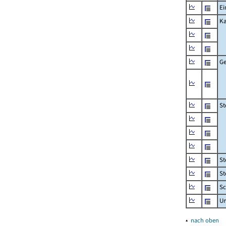
Ei
Ka
Ge
St
St
St
Sc
U
▴
nach oben