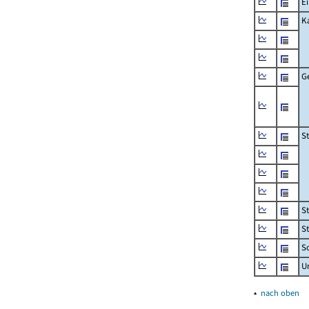
Ei
K
G
S
S
S
Sc
U
▴
nach oben