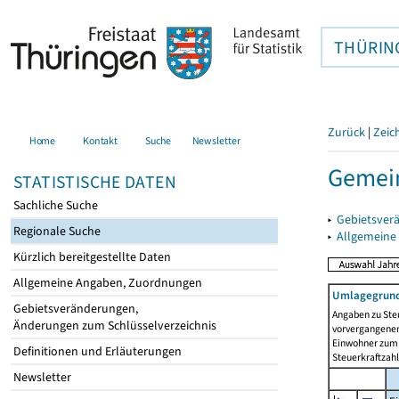
THÜRIN
Zurück
|
Zeic
Home
Kontakt
Suche
Newsletter
Gemei
STATISTISCHE DATEN
Sachliche Suche
▸
Gebietsver
Regionale Suche
▸
Allgemeine
Kürzlich bereitgestellte Daten
Allgemeine Angaben, Zuordnungen
Umlagegrund
Gebietsveränderungen,
Angaben zu Ste
Änderungen zum Schlüsselverzeichnis
vorvergangenen 
Einwohner zum 
Definitionen und Erläuterungen
Steuerkraftzah
Newsletter