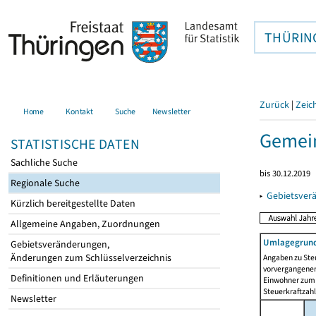
THÜRIN
Zurück
|
Zeic
Home
Kontakt
Suche
Newsletter
Gemein
STATISTISCHE DATEN
Sachliche Suche
bis 30.12.2019
Regionale Suche
▸
Gebietsver
Kürzlich bereitgestellte Daten
Allgemeine Angaben, Zuordnungen
Umlagegrund
Gebietsveränderungen,
Änderungen zum Schlüsselverzeichnis
Angaben zu Ste
vorvergangenen 
Definitionen und Erläuterungen
Einwohner zum 
Steuerkraftzah
Newsletter