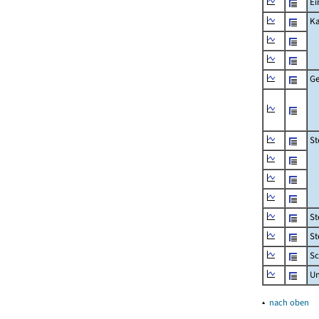
Ei
Ka
Ge
St
St
St
Sc
U
▴
nach oben