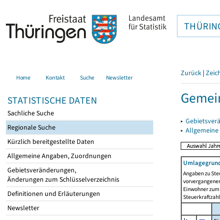
THÜRIN
Zurück
|
Zeic
Home
Kontakt
Suche
Newsletter
Gemein
STATISTISCHE DATEN
Sachliche Suche
▸
Gebietsver
Regionale Suche
▸
Allgemeine
Kürzlich bereitgestellte Daten
Allgemeine Angaben, Zuordnungen
Umlagegrund
Gebietsveränderungen,
Angaben zu Ste
Änderungen zum Schlüsselverzeichnis
vorvergangenen 
Einwohner zum 
Definitionen und Erläuterungen
Steuerkraftzah
Newsletter