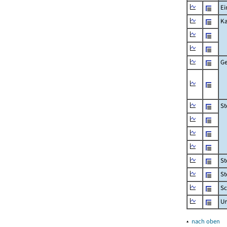
Ei
Ka
Ge
St
St
St
Sc
U
▴
nach oben