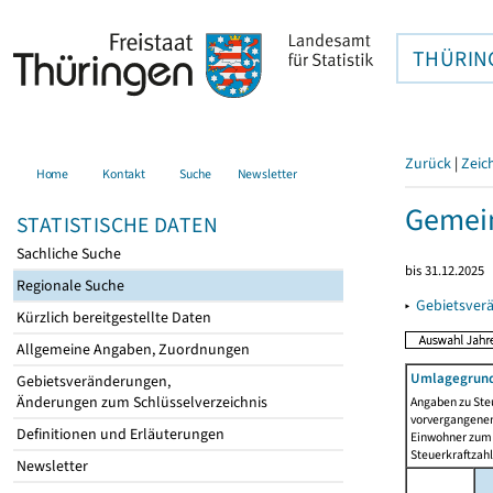
THÜRIN
Zurück
|
Zeic
Home
Kontakt
Suche
Newsletter
Gemei
STATISTISCHE DATEN
Sachliche Suche
bis 31.12.2025
Regionale Suche
▸
Gebietsver
Kürzlich bereitgestellte Daten
Allgemeine Angaben, Zuordnungen
Umlagegrund
Gebietsveränderungen,
Änderungen zum Schlüsselverzeichnis
Angaben zu Ste
vorvergangenen 
Definitionen und Erläuterungen
Einwohner zum 
Steuerkraftzah
Newsletter