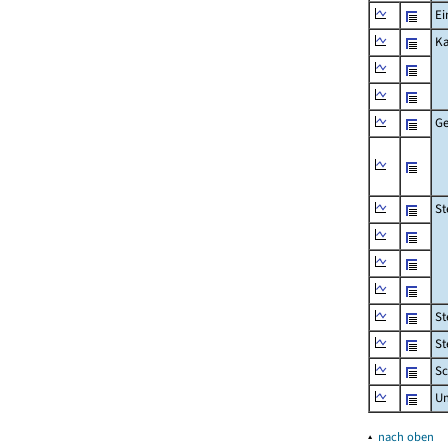
Ei
Ka
Ge
St
St
St
Sc
U
▴
nach oben