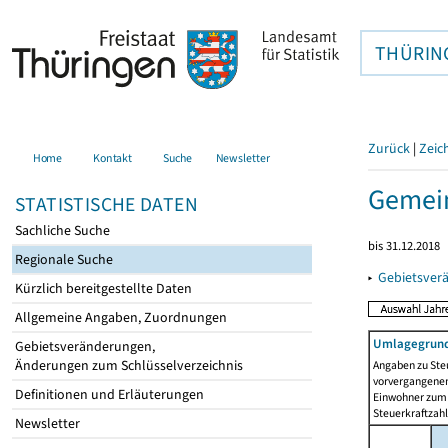
THÜRIN
Zurück
|
Zeic
Home
Kontakt
Suche
Newsletter
Gemei
STATISTISCHE DATEN
Sachliche Suche
bis 31.12.2018
Regionale Suche
▸
Gebietsver
Kürzlich bereitgestellte Daten
Allgemeine Angaben, Zuordnungen
Umlagegrund
Gebietsveränderungen,
Änderungen zum Schlüsselverzeichnis
Angaben zu Ste
vorvergangenen 
Definitionen und Erläuterungen
Einwohner zum 
Steuerkraftzah
Newsletter