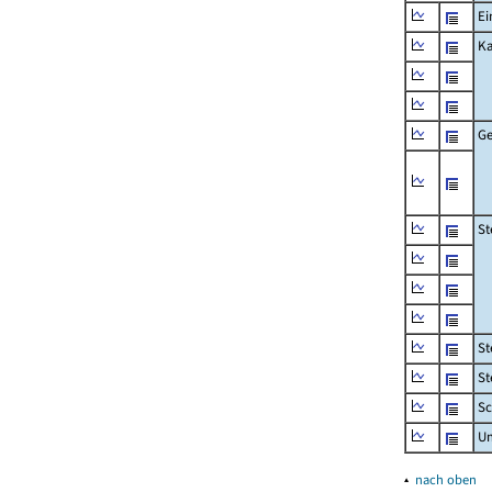
Ei
Ka
Ge
St
St
St
Sc
U
▴
nach oben