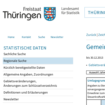
THÜRIN
Zurück
|
Zeic
Home
Kontakt
Suche
Newsletter
Gemein
STATISTISCHE DATEN
Sachliche Suche
bis 30.12.2013
Regionale Suche
▸
Gebietsver
Kürzlich bereitgestellte Daten
Allgemeine Angaben, Zuordnungen
Umlagegrund
Gebietsveränderungen,
Änderungen zum Schlüsselverzeichnis
Angaben zu Ste
vorvergangenen 
Definitionen und Erläuterungen
Einwohner zum 
Steuerkraftzah
Newsletter