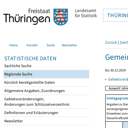
THÜRIN
Zurück
|
Zeic
Home
Kontakt
Suche
Newsletter
Gemei
STATISTISCHE DATEN
Sachliche Suche
bis 30.12.2019
Regionale Suche
▸
Gebietsver
Kürzlich bereitgestellte Daten
Allgemeine Angaben, Zuordnungen
Umlagegrund
Gebietsveränderungen,
Änderungen zum Schlüsselverzeichnis
Angaben zu Ste
vorvergangenen 
Definitionen und Erläuterungen
Einwohner zum 
Steuerkraftzah
Newsletter