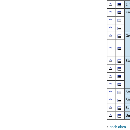
Ei
Ka
Ge
St
St
St
Sc
Um
▴
nach oben