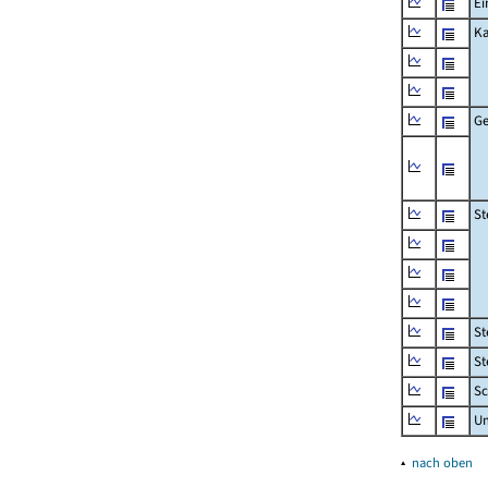
Ei
Ka
Ge
St
St
St
Sc
U
▴
nach oben