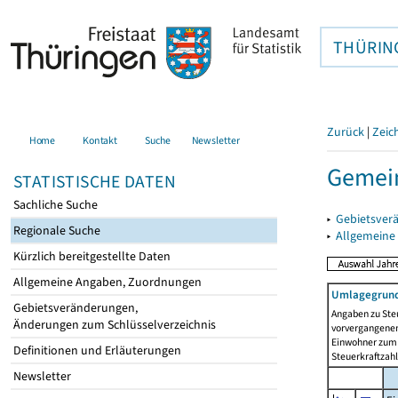
THÜRIN
Zurück
|
Zeic
Home
Kontakt
Suche
Newsletter
Gemein
STATISTISCHE DATEN
Sachliche Suche
▸
Gebietsver
Regionale Suche
▸
Allgemeine
Kürzlich bereitgestellte Daten
Allgemeine Angaben, Zuordnungen
Umlagegrund
Gebietsveränderungen,
Angaben zu Ste
Änderungen zum Schlüsselverzeichnis
vorvergangenen 
Einwohner zum 
Definitionen und Erläuterungen
Steuerkraftzah
Newsletter