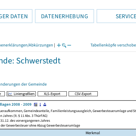
GER DATEN
DATENERHEBUNG
SERVIC
henerklärungen/Abkürzungen
|
Tabellenköpfe verschob
de: Schwerstedt
änderungen der Gemeinde
lagen 2008 - 2009
ueraufkommen, Gemeindeanteile, Familienleistungsausgleich, Gewerbesteuerumlage und Steue
 Jahres (lt. § 11 Abs. 3 ThürFAG)
31.12. des vorvergangenen Jahres
l der Gewerbesteuer ohne Abzug Gewerbesteuerumlage
Merkmal