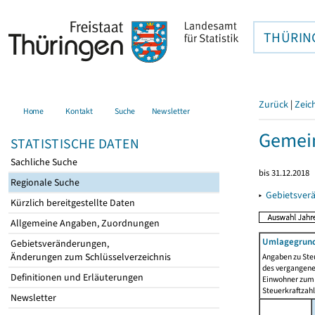
THÜRIN
Zurück
|
Zeic
Home
Kontakt
Suche
Newsletter
Gemein
STATISTISCHE DATEN
Sachliche Suche
bis 31.12.2018
Regionale Suche
▸
Gebietsver
Kürzlich bereitgestellte Daten
Allgemeine Angaben, Zuordnungen
Umlagegrund
Gebietsveränderungen,
Änderungen zum Schlüsselverzeichnis
Angaben zu Ste
des vergangenen
Definitionen und Erläuterungen
Einwohner zum 
Steuerkraftzah
Newsletter