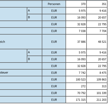
Personen
370
351
A
EUR
5 975
9 416
B
EUR
16 093
20 657
EUR
32 828
22 795
EUR
7 038
7 704
eich
EUR
37 886
48 521
A
EUR
5 975
9 416
B
EUR
16 093
20 657
EUR
32 828
22 795
steuer
EUR
7 742
8 475
EUR
100 523
109 863
EUR
272
313
EUR
70 792
101 339
EUR
171 315
211 203