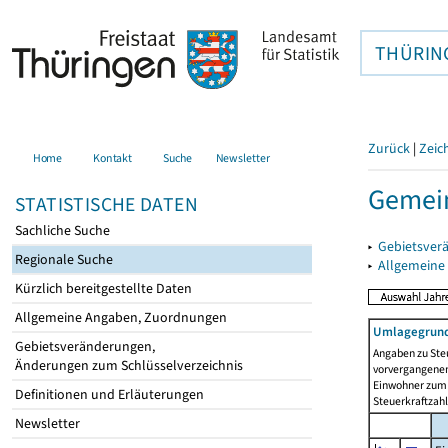
THÜRIN
Zurück
|
Zeic
Home
Kontakt
Suche
Newsletter
Gemein
STATISTISCHE DATEN
Sachliche Suche
▸
Gebietsver
Regionale Suche
▸
Allgemeine
Kürzlich bereitgestellte Daten
Allgemeine Angaben, Zuordnungen
Umlagegrund
Gebietsveränderungen,
Angaben zu Ste
Änderungen zum Schlüsselverzeichnis
vorvergangenen 
Einwohner zum 
Definitionen und Erläuterungen
Steuerkraftzah
Newsletter