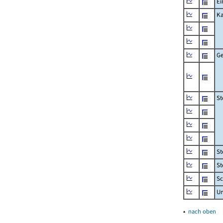
Ei
Ka
Ge
St
St
St
Sc
U
▴
nach oben