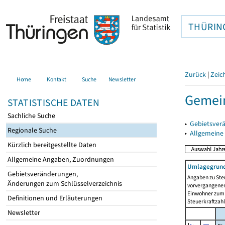
THÜRIN
Zurück
|
Zeic
Home
Kontakt
Suche
Newsletter
Gemein
STATISTISCHE DATEN
Sachliche Suche
▸
Gebietsver
Regionale Suche
▸
Allgemeine
Kürzlich bereitgestellte Daten
Allgemeine Angaben, Zuordnungen
Umlagegrund
Gebietsveränderungen,
Angaben zu Ste
Änderungen zum Schlüsselverzeichnis
vorvergangenen 
Einwohner zum 
Definitionen und Erläuterungen
Steuerkraftzah
Newsletter