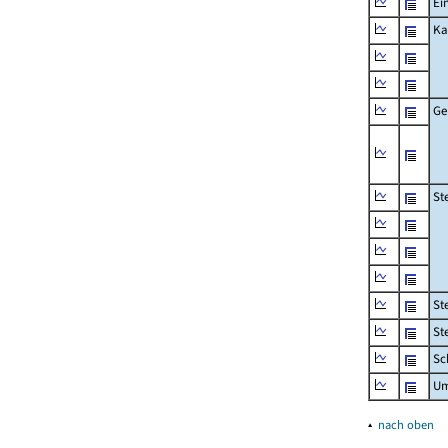
Ei
Ka
Ge
St
St
St
Sc
Um
▴
nach oben