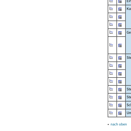
Ei
Ka
Ge
St
St
St
Sc
Um
▴
nach oben