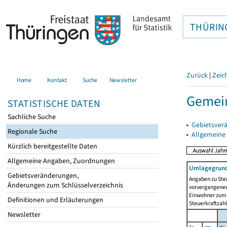
THÜRIN
Zurück
|
Zeic
Home
Kontakt
Suche
Newsletter
Gemein
STATISTISCHE DATEN
Sachliche Suche
▸
Gebietsver
Regionale Suche
▸
Allgemeine
Kürzlich bereitgestellte Daten
Allgemeine Angaben, Zuordnungen
Umlagegrund
Gebietsveränderungen,
Angaben zu Ste
Änderungen zum Schlüsselverzeichnis
vorvergangenen 
Einwohner zum 
Definitionen und Erläuterungen
Steuerkraftzah
Newsletter