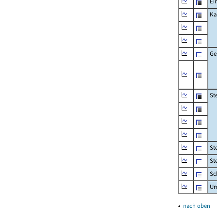
Ei
Ka
Ge
St
St
St
Sc
Um
▴
nach oben