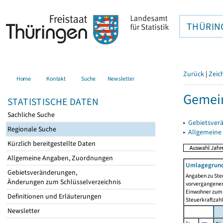
THÜRIN
Zurück
|
Zeic
Home
Kontakt
Suche
Newsletter
Gemein
STATISTISCHE DATEN
Sachliche Suche
▸
Gebietsver
Regionale Suche
▸
Allgemeine
Kürzlich bereitgestellte Daten
Allgemeine Angaben, Zuordnungen
Umlagegrund
Gebietsveränderungen,
Angaben zu Ste
Änderungen zum Schlüsselverzeichnis
vorvergangenen 
Einwohner zum 
Definitionen und Erläuterungen
Steuerkraftzah
Newsletter