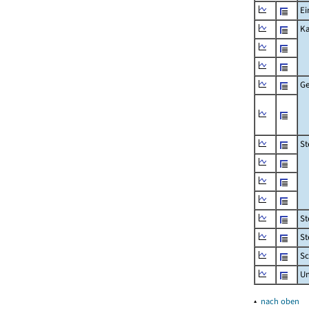
Ei
Ka
Ge
St
St
St
Sc
U
▴
nach oben