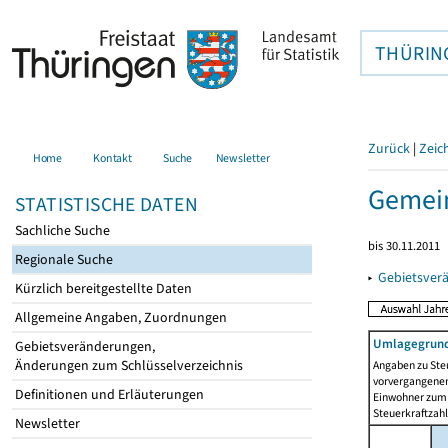
THÜRIN
Zurück
|
Zeic
Home
Kontakt
Suche
Newsletter
Gemein
STATISTISCHE DATEN
Sachliche Suche
bis 30.11.2011
Regionale Suche
▸
Gebietsver
Kürzlich bereitgestellte Daten
Allgemeine Angaben, Zuordnungen
Umlagegrund
Gebietsveränderungen,
Änderungen zum Schlüsselverzeichnis
Angaben zu Ste
vorvergangenen 
Definitionen und Erläuterungen
Einwohner zum 
Steuerkraftzah
Newsletter