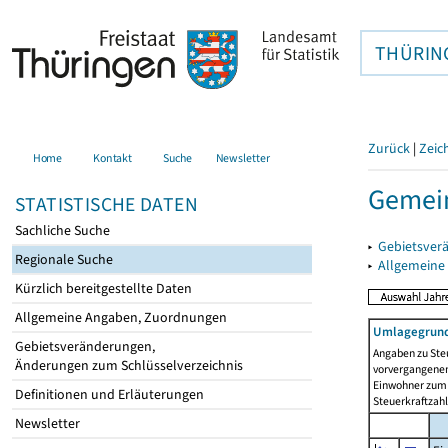
THÜRIN
Zurück
|
Zeic
Home
Kontakt
Suche
Newsletter
Gemein
STATISTISCHE DATEN
Sachliche Suche
▸
Gebietsver
Regionale Suche
▸
Allgemeine
Kürzlich bereitgestellte Daten
Allgemeine Angaben, Zuordnungen
Umlagegrund
Gebietsveränderungen,
Angaben zu Ste
Änderungen zum Schlüsselverzeichnis
vorvergangenen 
Einwohner zum 
Definitionen und Erläuterungen
Steuerkraftzah
Newsletter