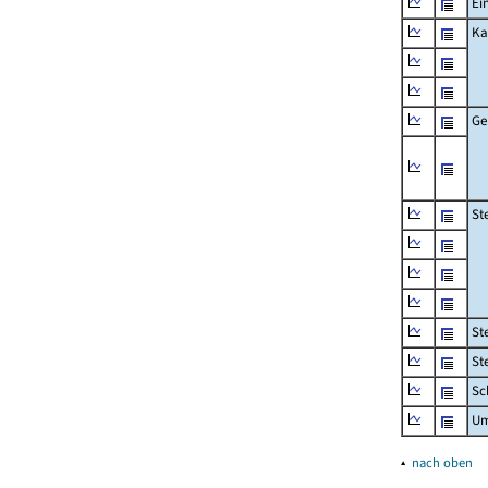
Ei
Ka
Ge
St
St
St
Sc
Um
▴
nach oben