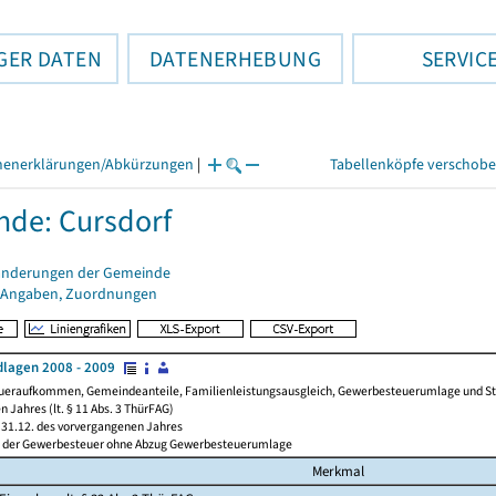
GER DATEN
DATENERHEBUNG
SERVIC
henerklärungen/Abkürzungen
|
Tabellenköpfe verschob
de: Cursdorf
änderungen der Gemeinde
 Angaben, Zuordnungen
lagen 2008 - 2009
ueraufkommen, Gemeindeanteile, Familienleistungsausgleich, Gewerbesteuerumlage und Steue
 Jahres (lt. § 11 Abs. 3 ThürFAG)
31.12. des vorvergangenen Jahres
l der Gewerbesteuer ohne Abzug Gewerbesteuerumlage
Merkmal