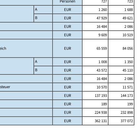
Personen
727
723
A
EUR
1 260
1 688
B
EUR
47 929
49 621
EUR
16 484
2 086
EUR
9 609
10 519
eich
EUR
65 559
84 056
A
EUR
1 008
1 350
B
EUR
43 572
45 110
EUR
16 484
2 086
steuer
EUR
10 570
11 571
EUR
137 193
144 173
EUR
189
199
EUR
224 938
232 898
EUR
362 131
377 072