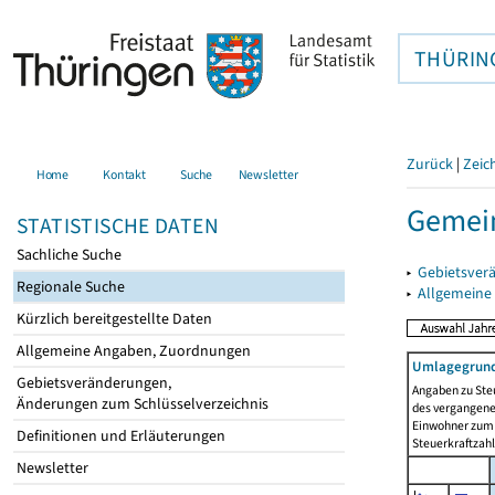
THÜRIN
Zurück
|
Zeic
Home
Kontakt
Suche
Newsletter
Gemein
STATISTISCHE DATEN
Sachliche Suche
▸
Gebietsver
Regionale Suche
▸
Allgemeine
Kürzlich bereitgestellte Daten
Allgemeine Angaben, Zuordnungen
Umlagegrund
Gebietsveränderungen,
Angaben zu Ste
Änderungen zum Schlüsselverzeichnis
des vergangenen
Einwohner zum 
Definitionen und Erläuterungen
Steuerkraftzah
Newsletter