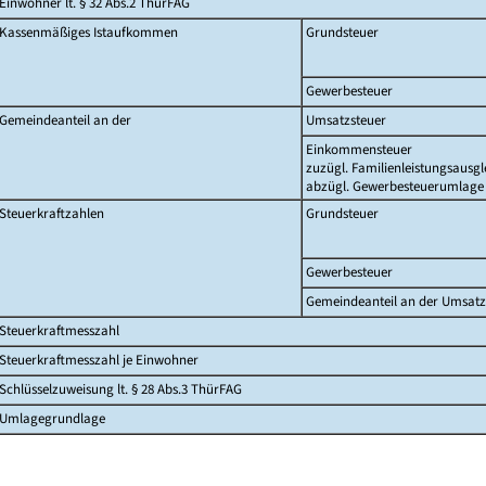
Einwohner lt. § 32 Abs.2 ThürFAG
Kassenmäßiges Istaufkommen
Grundsteuer
Gewerbesteuer
Gemeindeanteil an der
Umsatzsteuer
Einkommensteuer
zuzügl. Familienleistungsausgl
abzügl. Gewerbesteuerumlage
Steuerkraftzahlen
Grundsteuer
Gewerbesteuer
Gemeindeanteil an der Umsatz
Steuerkraftmesszahl
Steuerkraftmesszahl je Einwohner
Schlüsselzuweisung lt. § 28 Abs.3 ThürFAG
Umlagegrundlage