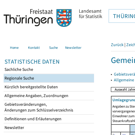
THÜRIN
Zurück
|
Zeic
Home
Kontakt
Suche
Newsletter
Gemein
STATISTISCHE DATEN
Sachliche Suche
▸
Gebietsver
Regionale Suche
▸
Allgemeine
Kürzlich bereitgestellte Daten
Allgemeine Angaben, Zuordnungen
Umlagegrund
Gebietsveränderungen,
Angaben zu Ste
Änderungen zum Schlüsselverzeichnis
vorvergangenen 
Einwohner zum 
Definitionen und Erläuterungen
Steuerkraftzah
Newsletter