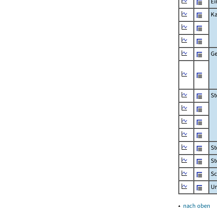
Ei
Ka
Ge
St
St
St
Sc
U
▴
nach oben