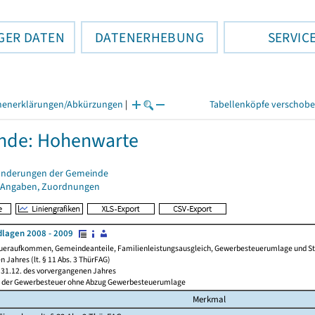
GER DATEN
DATENERHEBUNG
SERVIC
henerklärungen/Abkürzungen
|
Tabellenköpfe verschob
nde: Hohenwarte
änderungen der Gemeinde
 Angaben, Zuordnungen
lagen 2008 - 2009
ueraufkommen, Gemeindeanteile, Familienleistungsausgleich, Gewerbesteuerumlage und Steue
 Jahres (lt. § 11 Abs. 3 ThürFAG)
31.12. des vorvergangenen Jahres
l der Gewerbesteuer ohne Abzug Gewerbesteuerumlage
Merkmal