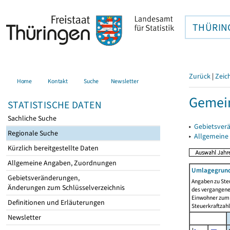
THÜRIN
Zurück
|
Zeic
Home
Kontakt
Suche
Newsletter
Gemei
STATISTISCHE DATEN
Sachliche Suche
▸
Gebietsver
Regionale Suche
▸
Allgemeine
Kürzlich bereitgestellte Daten
Allgemeine Angaben, Zuordnungen
Umlagegrund
Gebietsveränderungen,
Angaben zu Ste
Änderungen zum Schlüsselverzeichnis
des vergangenen
Einwohner zum 
Definitionen und Erläuterungen
Steuerkraftzah
Newsletter