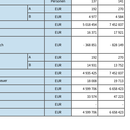
Personen
137
141
A
EUR
192
270
B
EUR
4 977
4 584
EUR
5 018 454
7 452 837
EUR
16 371
17 921
ich
EUR
- 368 851
- 828 149
A
EUR
192
270
B
EUR
14 931
13 752
EUR
4 935 425
7 452 837
teuer
EUR
18 008
19 713
EUR
4 599 706
6 658 423
EUR
33 574
47 223
EUR
-
-
EUR
4 599 706
6 658 423